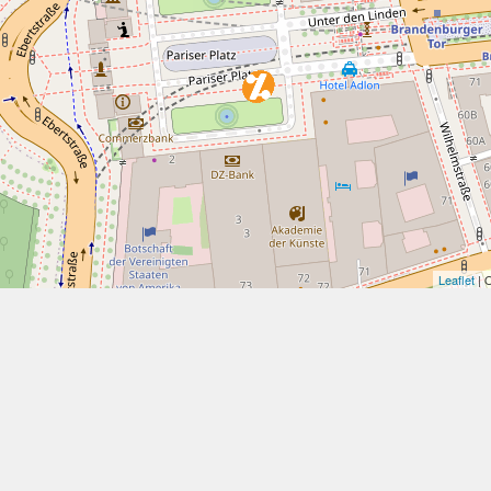
Leaflet
| 