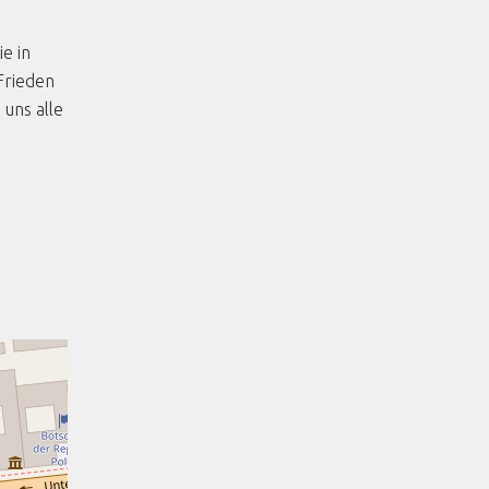
e in
Frieden
uns alle