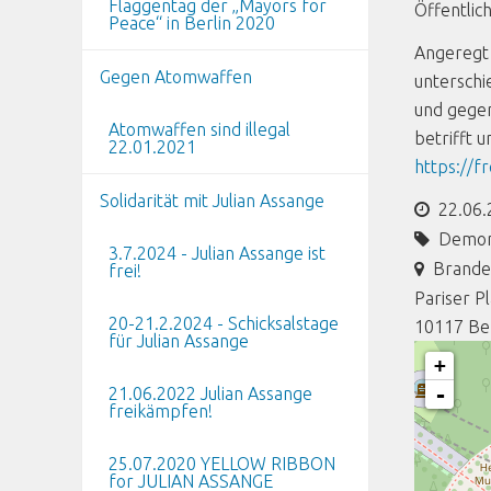
Flaggentag der „Mayors for
Öffentlic
Peace“ in Berlin 2020
Angeregt 
Gegen Atomwaffen
unterschi
und gegen
Atomwaffen sind illegal
betrifft 
22.01.2021
https://f
Solidarität mit Julian Assange
22.06.
Demon
3.7.2024 - Julian Assange ist
Brande
frei!
Pariser P
20-21.2.2024 - Schicksalstage
10117
Be
für Julian Assange
+
-
21.06.2022 Julian Assange
freikämpfen!
25.07.2020 YELLOW RIBBON
for JULIAN ASSANGE