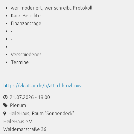
wer moderiert, wer schreibt Protokoll
Kurz-Berichte
Finanzanträge
-
-
-
Verschiedenes
Termine
https://vk.attac.de/b/att-rhh-ozl-nvv
21.07.2026 - 19:00
Plenum
HeileHaus, Raum "Sonnendeck"
HeileHaus e.V.
Waldemarstraße 36