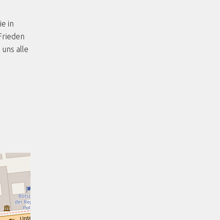
e in
Frieden
uns alle