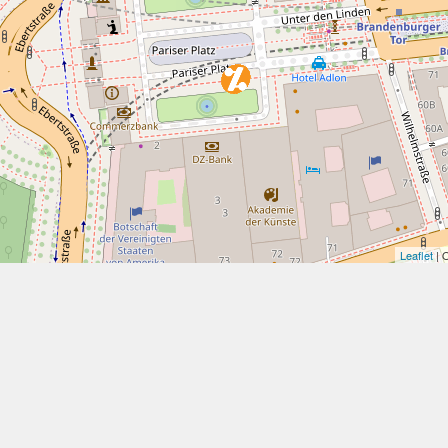
Leaflet
| 