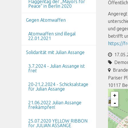
Flaggentag der „Mayors for
Öffentlic
Peace“ in Berlin 2020
Angeregt 
Gegen Atomwaffen
unterschi
und gegen
Atomwaffen sind illegal
betrifft 
22.01.2021
https://f
Solidarität mit Julian Assange
17.05.
Demon
3.7.2024 - Julian Assange ist
Brande
frei!
Pariser P
20-21.2.2024 - Schicksalstage
10117
Be
für Julian Assange
+
-
21.06.2022 Julian Assange
freikämpfen!
25.07.2020 YELLOW RIBBON
for JULIAN ASSANGE