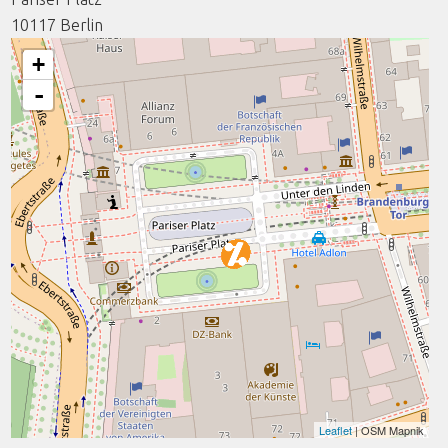
10117
Berlin
+
-
Leaflet
| OSM Mapnik