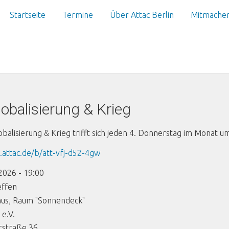
Startseite
Termine
Über Attac Berlin
Mitmache
obalisierung & Krieg
obalisierung & Krieg trifft sich jeden 4. Donnerstag im Monat u
k.attac.de/b/att-vfj-d52-4gw
2026 - 19:00
effen
aus, Raum "Sonnendeck"
 e.V.
straße 36