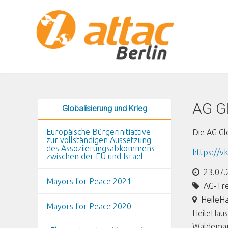
Direkt zum Inhalt
AG Gl
Globalisierung und Krieg
Europäische Bürgerinitiattive
Die AG Gl
zur vollständigen Aussetzung
des Assoziierungsabkommens
https://v
zwischen der EU und Israel
23.07.
Mayors for Peace 2021
AG-Tr
HeileH
Mayors for Peace 2020
HeileHaus
Waldemar