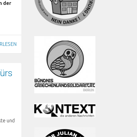
n der
RLESEN
fürs
kte und