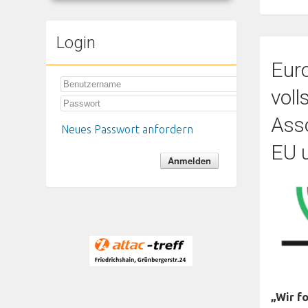
Login
Euro
vol
Ass
Neues Passwort anfordern
EU u
„Wir f