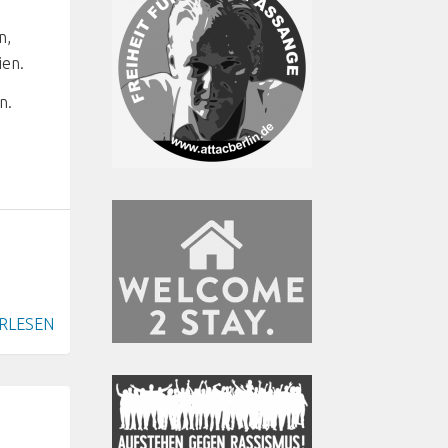
n,
ien.
n.
RLESEN