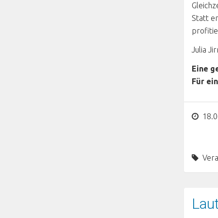
Gleichz
Statt e
profiti
Julia J
Eine g
Für ein
18.0
Vera
Laut