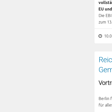
vollst
EU und
Die EBI
zum 13.
10.0
Reic
Geme
Vortr
Berlin 
für all