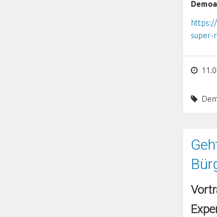
Demoa
https:/
super-
11.0
Dem
Geh
Bür
Vortr
Expe