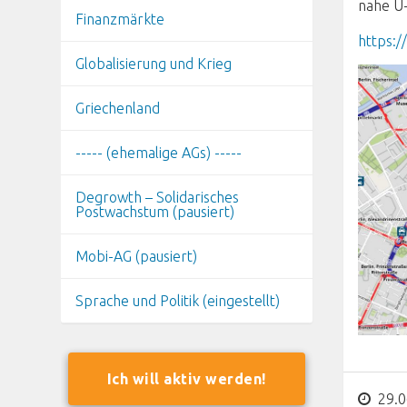
nahe U
Finanzmärkte
https:
Globalisierung und Krieg
Griechenland
----- (ehemalige AGs) -----
Degrowth – Solidarisches
Postwachstum (pausiert)
Mobi-AG (pausiert)
Sprache und Politik (eingestellt)
Ich will aktiv werden!
29.0