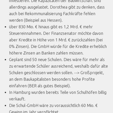
investieren. Die Kapazitäten der Bauwirtschaft sind
allerdings ausgelastet. Dorothea gibt zu denken, dass
auch bei Rekommunalisierung Fachkräfte fehlen
werden (Beispiel aus Hessen).
über 830 Mio. € hinaus gibt es 1,2 Mrd. € mehr
Steuereinnahmen. Der Finanzsenator möchte davon
aber Kredite in Höhe von 1 Mrd. € zurückzahlen (bei
0% Zinsen). Die GmbH würde für die Kredite erheblich
höhere Zinsen an Banken zahlen müssen.
Geplant sind 50 neue Schulen. Dies wäre für mehr als
zu erwartende Schüler ausreichend, weshalb dafür alte
Schulen geschlossen werden sollen. --> Großprojekt,
an dem Baukapitalisten besonders hohe Profite
einfahren (BER als gutes Beispiel).
In Hamburg wurden bereits Teile von Schulhöfen billig
verkauft.
Die Schul-GmbH wäre zu voraussichtlich 60 Mio. €
Gewinn im Jahr verpflichtet.