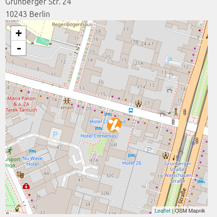
Grünberger Str. 24
10243
Berlin
+
-
Leaflet
| OSM Mapnik