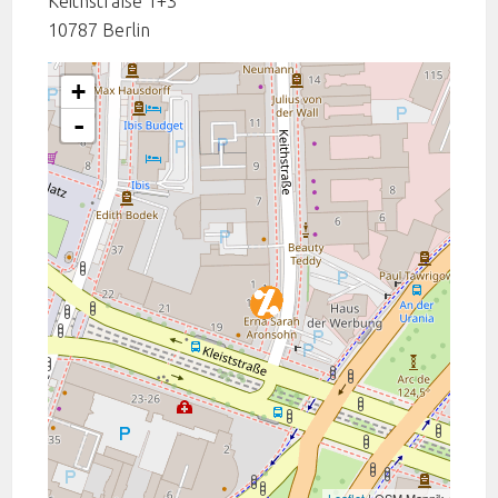
Keithstraße 1+3
10787
Berlin
+
-