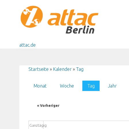
Direkt zum Inhalt
attac.de
Startseite
»
Kalender
»
Tag
Sie sind hier
Monat
Woche
Tag
(aktiver Reiter)
Jahr
Haupt-Reiter
« Vorheriger
Ganztägig