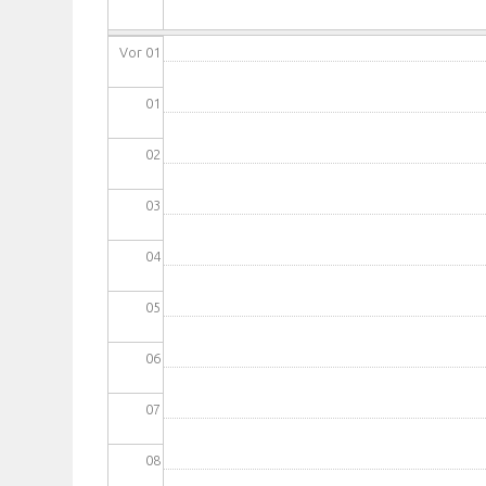
Vor 01
01
02
03
04
05
06
07
08