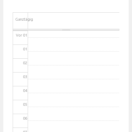
Ganztägig
Vor 01
01
02
03
04
05
06