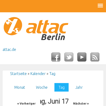
attac.de
Startseite
»
Kalender
»
Tag
Sie sind hier
Monat
Woche
Tag
(aktiver Reiter)
Jahr
Haupt-Reiter
Dienstag, Juni 17, 2025
« Vorheriger
Nächster »