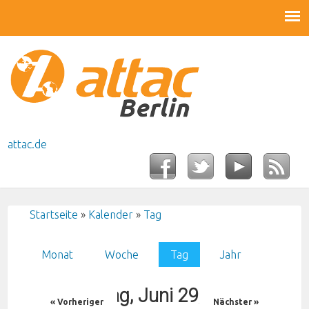
attac.de
Startseite
»
Kalender
»
Tag
Sie sind hier
Monat
Woche
Tag
(aktiver Reiter)
Jahr
Haupt-Reiter
Sonntag, Juni 29, 2025
« Vorheriger
Nächster »