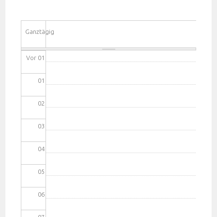
Ganztägig
Vor 01
01
02
03
04
05
06