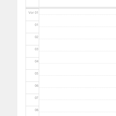
Vor 01
01
02
03
04
05
06
07
08