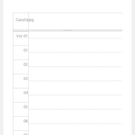
Ganztägig
Vor 01
01
02
03
04
05
06