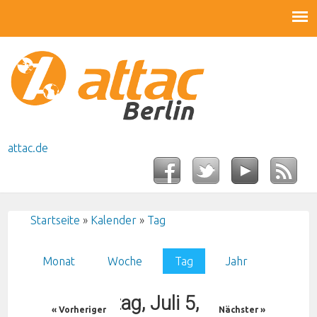
attac.de
Startseite
»
Kalender
»
Tag
Sie sind hier
Monat
Woche
Tag
(aktiver Reiter)
Jahr
Haupt-Reiter
Sonntag, Juli 5, 2026
« Vorheriger
Nächster »