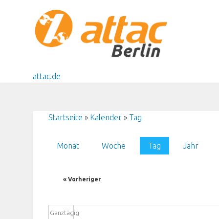
Direkt zum Inhalt
attac.de
Startseite
»
Kalender
»
Tag
Sie sind hier
Monat
Woche
Tag
(aktiver Reiter)
Jahr
Haupt-Reiter
« Vorheriger
Ganztägig