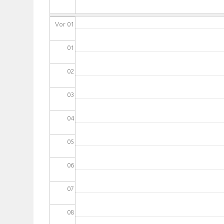
Vor 01
01
02
03
04
05
06
07
08