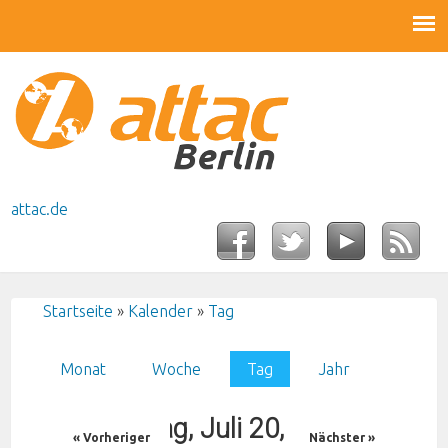
attac.de
Startseite
»
Kalender
»
Tag
Sie sind hier
Monat
Woche
Tag
(aktiver Reiter)
Jahr
Haupt-Reiter
Montag, Juli 20, 2026
« Vorheriger
Nächster »