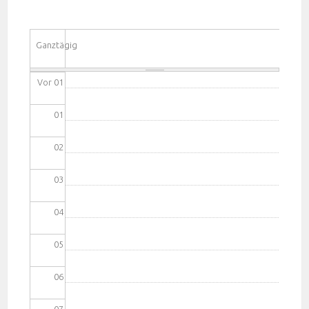
Ganztägig
Vor 01
01
02
03
04
05
06