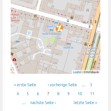
Leaflet
| OSM Mapnik
Seiten
« erste Seite
‹ vorherige Seite
…
3
4
5
6
7
8
9
10
11
…
nächste Seite ›
letzte Seite »