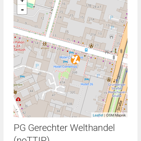
-
Leaflet
| OSM Mapnik
PG Gerechter Welthandel
(noTTIP)