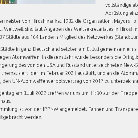
vollständige a
Abrüstung ein
rmeister von Hiroshima hat 1982 die Organisation „Mayors fo
. Weltweit sind laut Angaben des Weltsekretariates in Hiroshi
07 Städte aus 164 Ländern Mitglied des Netzwerkes (Stand: Jun
Städte in ganz Deutschland setzten am 8. Juli gemeinsam ein s
egen Atomwaffen. In diesem Jahr wurde besonders die Dringli
ngerung des von den USA und Russland unterzeichneten New-S
 thematisiert, der im Februar 2021 ausläuft, und an die Atomm
t, den UN-Atomwaffenverbotsvertrag von 2017 zu unterzeichn
entag am 8.Juli 2022 treffen wir uns um 11:30 auf der Treppe
haus.
ammlung ist von der IPPNW angemeldet. Fahnen und Transpar
itgebracht werden.