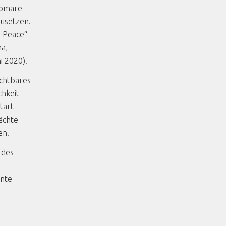
tomare
zusetzen.
r Peace“
ma,
i 2020).
ichtbares
chkeit
tart-
ächte
en.
 des
ente