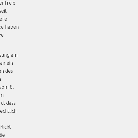
enfreie
seit
ere
rke haben
ve
.
ssung am
 an ein
en des
n
vom 8.
em
rd, dass
echtlich
licht
die