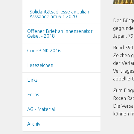
Solidaritätsadresse an Julian
Asssange am 6.1.2020
Der Bürge
gegründet
Offener Brief an Innensenator
Geisel - 2018
Japan, 79
Rund 350 
CodePINK 2016
Zeichen g
der Verlä
Lesezeichen
Vertrages
appellier
Links
Zum Flagg
Fotos
Roten Rat
Die Vers
AG - Material
können m
Archiv