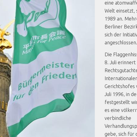
eine atomwaff
Welt einsetzt, 
1989 an. Mehr
Berliner Bezi
sich der Initiati
angeschlossen
Die Flaggenhi
8. Juli erinnert
Rechtsgutacht
Internationale
Gerichtshofes 
Juli 1996, in d
festgestellt wi
es eine völkerr
verbindliche
Verhandlungspf
gebe, sich für 