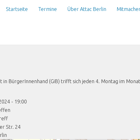
Startseite
Termine
Über Attac Berlin
Mitmache
 in BürgerInnenhand (GiB) trifft sich jeden 4. Montag im Mona
2024 - 19:00
effen
reff
r Str. 24
rlin