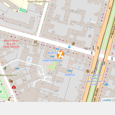
Leaflet
| 