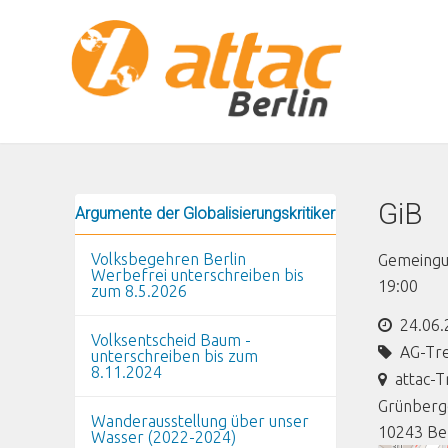
Direkt zum Inhalt
GiB
Argumente der Globalisierungskritiker
Volksbegehren Berlin
Gemeingut
Werbefrei unterschreiben bis
19:00
zum 8.5.2026
24.06.
Volksentscheid Baum -
AG-Tr
unterschreiben bis zum
8.11.2024
attac-T
Grünberge
Wanderausstellung über unser
10243
Be
Wasser (2022-2024)