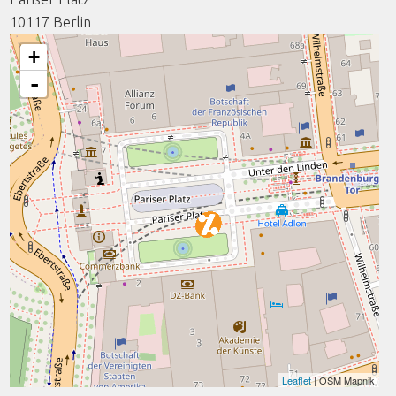
10117
Berlin
+
-
Leaflet
| OSM Mapnik